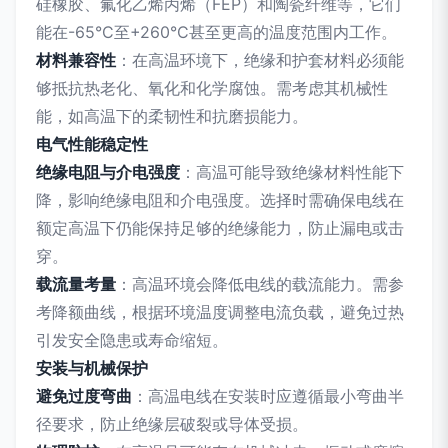
硅橡胶、氟化乙烯丙烯（FEP）和陶瓷纤维等，它们
能在-65°C至+260°C甚至更高的温度范围内工作。
材料兼容性
：在高温环境下，绝缘和护套材料必须能
够抵抗热老化、氧化和化学腐蚀。需考虑其机械性
能，如高温下的柔韧性和抗磨损能力。
电气性能稳定性
绝缘电阻与介电强度
：高温可能导致绝缘材料性能下
降，影响绝缘电阻和介电强度。选择时需确保电线在
额定高温下仍能保持足够的绝缘能力，防止漏电或击
穿。
载流量考量
：高温环境会降低电线的载流能力。需参
考降额曲线，根据环境温度调整电流负载，避免过热
引发安全隐患或寿命缩短。
安装与机械保护
避免过度弯曲
：高温电线在安装时应遵循最小弯曲半
径要求，防止绝缘层破裂或导体受损。